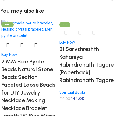
You may also like
-50%
-31%
Buy Now
21 Sarvshreshth
Buy Now
Kahaniya –
2 MM Size Pyrite
Rabindranath Tagore
Beads Natural Stone
[Paperback]
Beads Section
Rabindranath Tagore
Faceted Loose Beads
for DIY Jewelry
Spiritual Books
144.00
210.00
Necklace Making
Necklace Bracelet
Length 15″ Size Micro