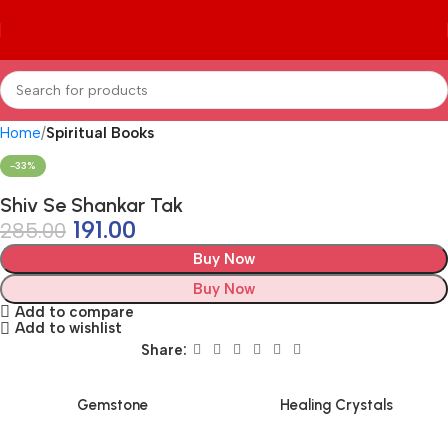
Home
Spiritual Books
-33%
Shiv Se Shankar Tak
191.00
285.00
Buy Now
Buy Now
Add to compare
Add to wishlist
Share:
Gemstone
Healing Crystals